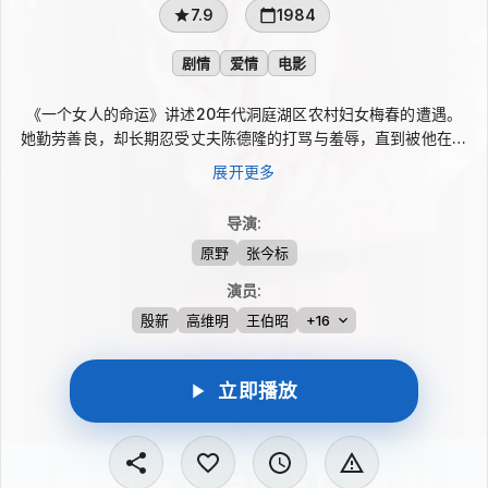
7.9
1984
剧情
爱情
电影
《一个女人的命运》讲述20年代洞庭湖区农村妇女梅春的遭遇。
她勤劳善良，却长期忍受丈夫陈德隆的打骂与羞辱，直到被他在赌
场中当作“一盆洗脚水”抛弃，绝望投湖后被乡亲救起。1926年
展开更多
夏，大革命浪潮进入湖南滨湖乡村，梅春走出家门上夜校，在农运
青年黄立秋的启发下逐渐觉醒，开始向往新生活，并决心挣脱封建
导演
:
家庭的束缚。
原野
张今标
演员
:
殷新
高维明
王伯昭
+16
立即播放