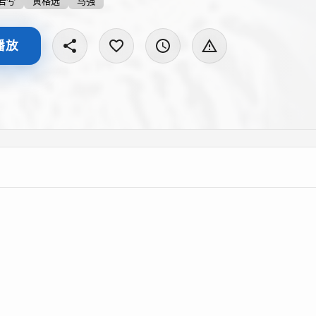
机关投案自首。陈伟航的内心多年来一直为当初的举动后悔自责
若兮
黄格选
马强
惫。小叶的话让陈伟航脆弱绝望的内心开始看到一线希望，他对
 陈伟航投案自首，尽管他和小叶从此身处大墙内外，但小叶经
播放
之情溢于言表，唯有衷心的祝福和努力的改造才是对朋友最好的
避俗”。片中以记者身份出现的杨若兮一改往日的清纯形象，将
的突破，避免俗套，整部电影完全成为了杨若兮个人的时装秀。
景。作为处女作，导演轩南要求此片在各方面都要完美。见谁跟
杨若兮和其他演员聊到高兴时更是一发不可收拾，比如，他在演
了！希望我们能再擦出一些火花，就再好不过了！”说完便兴奋地
由杨若兮、马强领衔主演，歌手黄格选、老演员文兴宇在片中分
在本片中客串了角色。本片虽不能算是悬疑片，但某些部分在镜
感觉。更加值得一提的是，这样一部运用好莱坞似的运动镜头和
便拍摄完成，包括后期制作在内总共花费一个多月时间，可谓刷新