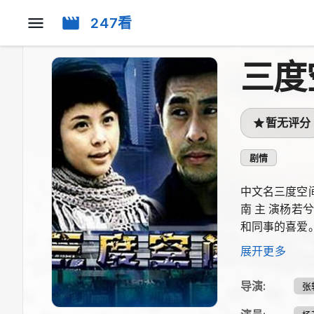
247看
三度
暂无评分
剧情
中文名三度空间
南 主 演杨
和同事的喜爱
和所有读者做
展开更多
望，于是她决
中开枪杀人，
导演
:
张
望通过自己的