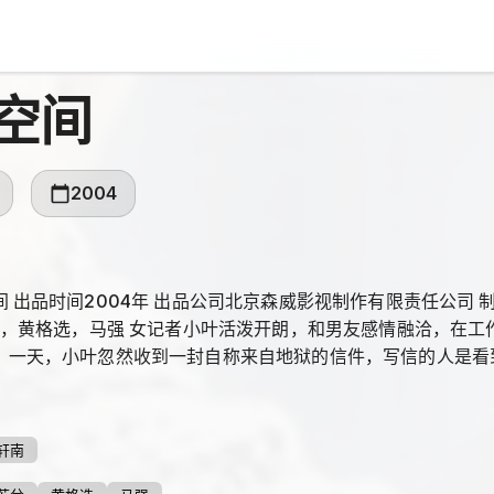
空间
2004
 出品时间2004年 出品公司北京森威影视制作有限责任公司 制
若兮，黄格选，马强 女记者小叶活泼开朗，和男友感情融洽，在
。一天，小叶忽然收到一封自称来自地狱的信件，写信的人是看
朋友的报道之后决定和她联系的。凭借记者的敏感，小叶感觉到
定和写信的人面谈。 小叶见到了这个叫陈伟航的人，交谈中得
从此漂泊在外多年。尽管小叶对陈伟航心中不免有些害怕，但还
轩南
努力让陈伟航悬崖勒马。 小叶联系到公安机关的干警，深入了