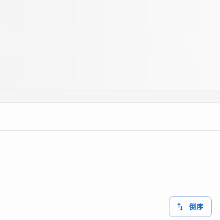
，长期的逃逸、居无定所已让他备
小叶的信任和良知让他最终选择了
常会到狱中探望他，陈伟航对小叶这
回报。 相关新闻：《三度空间》在
以前卫、潮流的感觉示人。服装造型
 其实，导演轩南也是《三度空间》
谁聊几句几乎就成了导演茶余饭后
员试服装时跟杨若兮说：“你已经给
走了。 本片是电视剧导演轩南的
别饰演杨若兮的男友和报社主编，
头的运用和光效音响的处理上也颇
极富戏剧性的快节奏画面剪辑影片
了内地电影导演拍片速度的新记
倒序