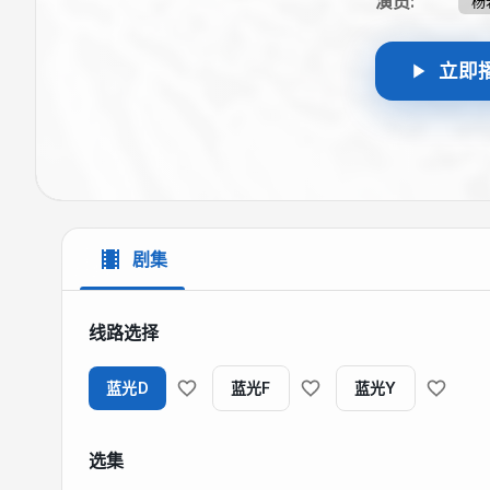
陈伟航到公安
演员
:
杨
受煎熬身心疲
正确的道路。
立即
样的朋友感激
造型上也要“
上也寻求着新
的一个别样风
的习惯，在跟
了我很多灵感
电影处女作，
剧集
刘威和李丁也
有一些惊悚的
只用了11天
线路选择
录。
蓝光D
蓝光F
蓝光Y
选集