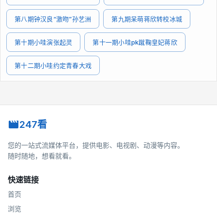
第八期钟汉良“激吻”孙艺洲
第九期呆萌蒋欣转校冰城
第十期小哇演张起灵
第十一期小哇pk蹴鞠皇妃蒋欣
第十二期小哇约定青春大戏
247看
您的一站式流媒体平台，提供电影、电视剧、动漫等内容。
随时随地，想看就看。
快速链接
首页
浏览