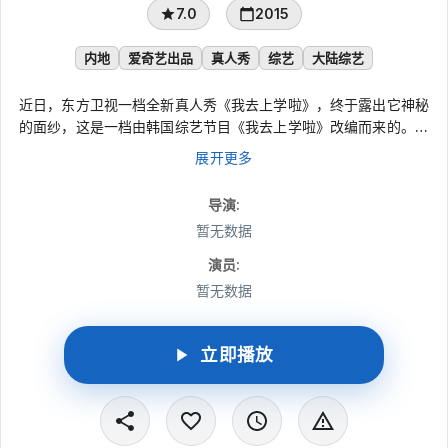
7.0
2015
内地
爱奇艺出品
真人秀
综艺
大陆综艺
近日，东方卫视一档全新真人秀《我去上学啦》，终于露出它神秘
的面纱，这是一档由韩国综艺节目《我去上学啦》改编而来的。在
原版节目中，嘉宾将和学生们一起听课，一起体验学校生活。 如
展开更多
今，这档韩国非常热门的综艺节目《我去上学啦》，将落户2015
东方卫视开学季。中国版《我去上学啦》计划从7月9日起每周四
导演
:
晚，在东方卫视播出。该节目将邀请4位固定艺人，担任节目嘉
暂无数据
宾，每期还会邀请2位机动艺人加盟。 而这四位固定嘉宾分别是，
理科学霸钟汉良、好好先生孙艺洲、国民妈妈张凯丽以及呆萌校草
演员
:
蒋劲夫。每期的机动艺人则包括，励志才女李宇春、国民初恋陈妍
暂无数据
希、花美男乔任梁、纯情小生罗云熙、暖流大使辰亦儒等偶像明
星。他们将深入学校，体验青少年的学校生活，为观众带来诸多笑
料和学习经验，这令人非常期待。
立即播放