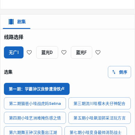
剧集
线路选择
无广I
蓝光D
蓝光F
选集
倒序
第一期：学霸钟汉良惨遭滑铁卢
第二期猫爸小哇战虎妈Selina
第三期流川哇樱木夫仔神配合
第四期小哇艺洲难掩伤感之情
第五期小哇飙泪郭采洁玩方言
第六期舞王钟汉良重出江湖
第七期小哇变身最帅消防战士