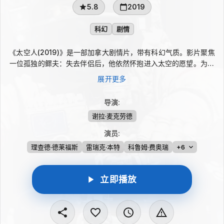
5.8
2019
科幻
剧情
《太空人(2019)》是一部加拿大剧情片，带有科幻气质。影片聚焦
一位孤独的鳏夫：失去伴侣后，他依然怀抱进入太空的愿望。为了
赢得一张通往太空的“金票”，他不得不面对家人的质疑与阻拦、日
展开更多
渐吃紧的健康状况，以及不断逼近的时间压力，在现实重负中坚持
参加竞赛。
导演
:
谢拉·麦克劳德
演员
:
理查德·德莱福斯
雷瑞克·本特
科鲁姆·费奥瑞
+6
立即播放