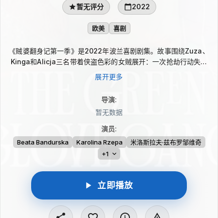
暂无评分
2022
欧美
喜剧
《贼婆翻身记第一季》是2022年波兰喜剧剧集。故事围绕Zuza、
Kinga和Alicja三名带着侠盗色彩的女贼展开：一次抢劫行动失手
后，她们为躲避警方追捕，藏进一所安静的养老院。看似平静的避
展开更多
风港很快因三人的到来被打破，她们一边应付步步逼近的警察，一
边继续在院内展开行动，也让这里的老人们重新找回活力。
导演
:
暂无数据
演员
:
Beata Bandurska
Karolina Rzepa
米洛斯拉夫·兹布罗邹维奇
+1
立即播放