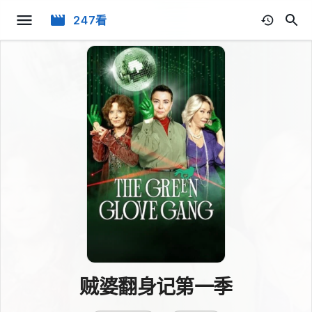
247看
贼婆翻身记第一季