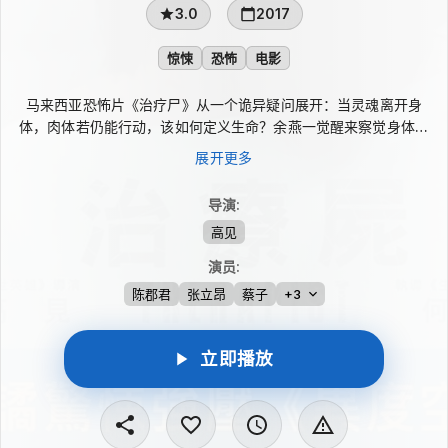
3.0
2017
惊悚
恐怖
电影
马来西亚恐怖片《治疗尸》从一个诡异疑问展开：当灵魂离开身
体，肉体若仍能行动，该如何定义生命？余燕一觉醒来察觉身体异
样，接连与家人与男友许德争执，愤然离开后遭遇车祸。她经抢救
展开更多
逃过死亡，却被发现没有心跳，随后又被劫至地下密室。研究失魂
者的胡教授告诉她，强烈负面磁场可能让灵魂脱离身体，而她必须
导演
:
在72小时内找回灵魂。
高见
演员
:
陈郡君
张立昂
蔡子
+3
立即播放