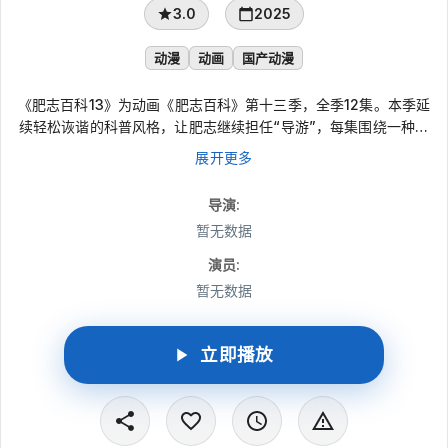
3.0
2025
动漫
动画
国产动漫
《肥志百科13》为动画《肥志百科》第十三季，全季12集。本季延
续轻松诙谐的科普风格，让肥志继续担任“导游”，每集围绕一种动
物展开讲述：既有日常可见的蝴蝶、鸭子，也有蝎子、鸭嘴兽等带
展开更多
着神秘感的物种，还会谈到蝗虫、袋鼠等与人类生活、自然环境产
生复杂关联的动物，引导观众在趣味故事中认识自然的多面魅力。
导演
:
暂无数据
演员
:
暂无数据
立即播放