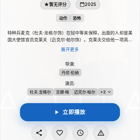
暂无评分
2025
动作
恐怖
特种兵麦克（杜夫·龙格尔饰）在狱中等来保释，出面的人却是美
国大使馆官员克莱夫（迈克尔·帕尔饰）。克莱夫交给他一项高风
险任务：营救被武装分子控制、疑似遭洗脑的安娜（吉娜·梅
展开更多
饰）。当麦克找到安娜后，她坚称自己并未被绑架，反倒是麦克要
强行带走她。真假难辨间，两人很快被多方追捕，危机步步逼近。
导演
:
丹尼·伦纳
演员
:
杜夫·龙格尔
吉娜·梅
迈克尔·帕尔
+2
立即播放