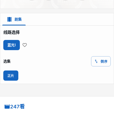
剧集
线路选择
蓝光I
选集
倒序
正片
247看