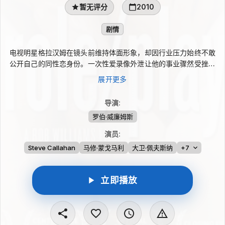
暂无评分
2010
剧情
电视明星格拉汉姆在镜头前维持体面形象，却因行业压力始终不敢
公开自己的同性恋身份。一次性爱录像外泄让他的事业骤然受挫，
他只好到棕榈泉暂避风头。度假期间，他遇见积极争取同志婚姻权
展开更多
益的特瑞。两人一个厌恶对方的隐瞒，一个嘲讽对方私生活牵累事
业，从针锋相对到逐渐坦诚，关系也悄悄发生变化。
导演
:
罗伯·威廉姆斯
演员
:
Steve Callahan
马修·蒙戈马利
大卫·佩夫斯纳
+7
立即播放