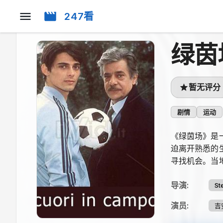
247看
绿茵
暂无评分
剧情
运动
《绿茵场》是
迫离开熟悉的
寻找机会。当
导演
:
St
演员
:
吉