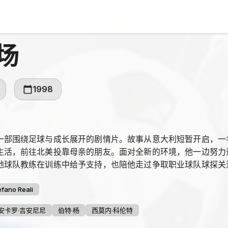
场
1998
一部围绕足球与成长展开的剧情片。故事从意大利短暂开启，一
生活，前往北美投靠母亲的朋友。面对全新的环境，他一边努力
地球队教练在训练中给予支持，也陪他走过争取职业球队球探关
efano Reali
安卡罗·吉安尼尼
伯特·杨
西莫内·科伦特