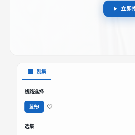
立即
剧集
线路选择
蓝光I
选集