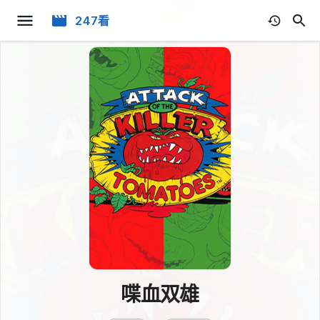
247看
喋血双雄