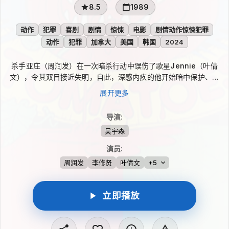
8.5
1989
动作
犯罪
喜剧
剧情
惊悚
电影
剧情动作惊悚犯罪
动作
犯罪
加拿大
美国
韩国
2024
杀手亚庄（周润发）在一次暗杀行动中误伤了歌星Jennie（叶倩
文），令其双目接近失明，自此，深感内疚的他开始暗中保护、帮
助 Jennie，并想趁她眼睛完全失明前筹一笔款送她去国外医治，
展开更多
为此，亚庄铤而走险再当杀手，不想任务完成后不但没收到钱，反
被雇他杀人的汪海派人追杀。 奉命侦查相关命案的警探李鹰（李
导演
:
修贤）在查案过程中知晓事情另有隐情，亚庄并非冷血杀手，开始
吴宇森
同其惺惺相惜，而在应对汪海势力的追杀中，两人更是结成生死之
交。然而亚庄的命运，似乎是被注定了。
演员
:
周润发
李修贤
叶倩文
+5
立即播放