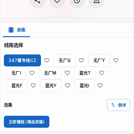
剧集
线路选择
247看专线CZ
无广Q
无广Y
无广I
无广M
蓝光T
蓝光F
蓝光Y
蓝光I
选集
倒序
立即播放 (喋血双雄)