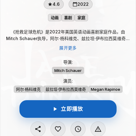
4.6
2022
动画
喜剧
家庭
《抢救足球危机》是2022年美国英语动画喜剧家庭作品，由
Mitch Schauer执导，阿尔·杨科维克、兹拉坦·伊布拉西莫维奇、
Megan Rapinoe主演。故事里，一名诡计多端的邪恶科学家让足
展开更多
球明星们突然无法正常踢球。四个年轻的超级球迷决定联手出击，
陪伴偶像面对这场离奇危机，并努力帮他们找回失去的才能。
导演
:
Mitch Schauer
演员
:
阿尔·杨科维克
兹拉坦·伊布拉西莫维奇
Megan Rapinoe
立即播放