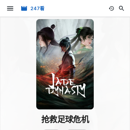
247看
抢救足球危机