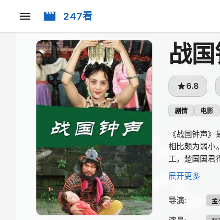
247看
战国
6.8
剧情
电影
《战国钟声》
相比颇为弱小
工。楚国国君
弱国求振与外
展开更多
导演
:
孟