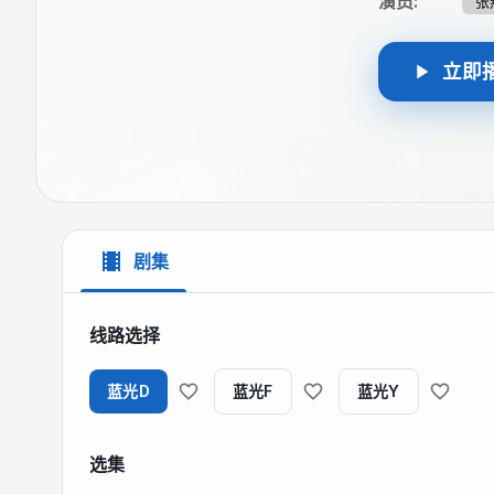
演员
:
张
立即
剧集
线路选择
蓝光D
蓝光F
蓝光Y
选集