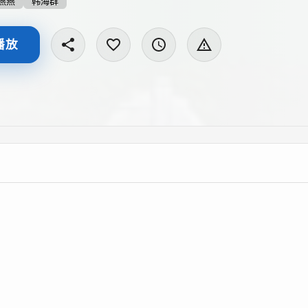
燕燕
韩海群
播放