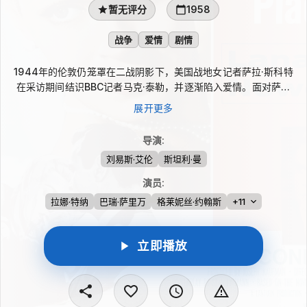
暂无评分
1958
战争
爱情
剧情
1944年的伦敦仍笼罩在二战阴影下，美国战地女记者萨拉·斯科特
在采访期间结识BBC记者马克·泰勒，并逐渐陷入爱情。面对萨拉
的坦诚，马克因已有妻子和孩子、家庭定居在康沃尔郡而选择克
展开更多
制。随后他奉命前往危险地区报道，却因飞机坠毁意外身亡。深受
打击的萨拉一度精神崩溃，康复后决定前往康沃尔郡，走近马克曾
导演
:
经的生活。
刘易斯·艾伦
斯坦利·曼
演员
:
拉娜·特纳
巴瑞·萨里万
格莱妮丝·约翰斯
+11
立即播放