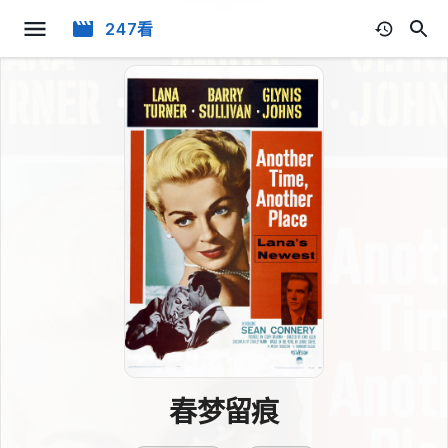
247看
春梦留痕