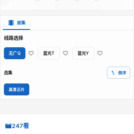
剧集
线路选择
无广Q
蓝光T
蓝光Y
选集
倒序
高清正片
247看