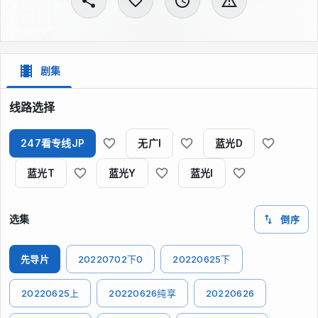
剧集
线路选择
247看专线JP
无广I
蓝光D
蓝光T
蓝光Y
蓝光I
选集
倒序
先导片
20220702下0
20220625下
20220625上
20220626纯享
20220626