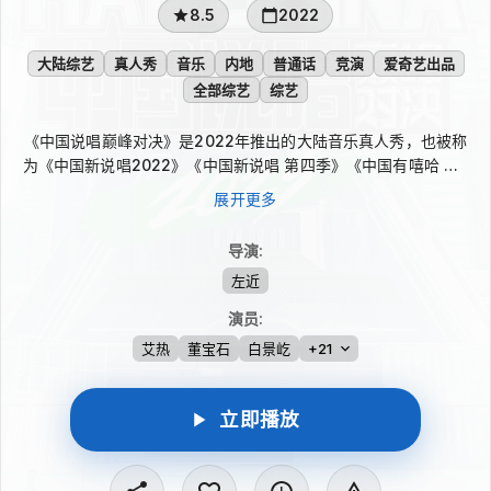
8.5
2022
大陆综艺
真人秀
音乐
内地
普通话
竞演
爱奇艺出品
全部综艺
综艺
《中国说唱巅峰对决》是2022年推出的大陆音乐真人秀，也被称
为《中国新说唱2022》《中国新说唱 第四季》《中国有嘻哈 第5
季》。节目集结华语说唱歌手，以联盟阵营展开舞台竞演，围绕团
展开更多
队荣誉发起对决，呈现中文说唱的多元风格与专业舞台表达，探索
华语说唱的巅峰力量。
导演
:
左近
演员
:
艾热
董宝石
白景屹
+21
立即播放