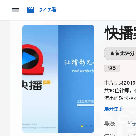
247看
快播
暂无评分
记录
本片记录20
共10位律师
流出的较长版
料。
展开更多
导演
:
暂