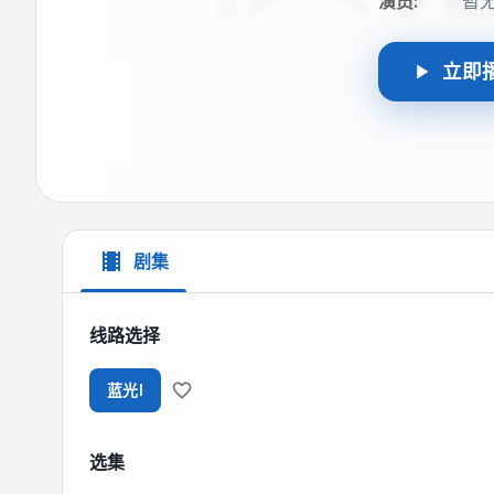
演员
:
暂
立即
剧集
线路选择
蓝光I
选集