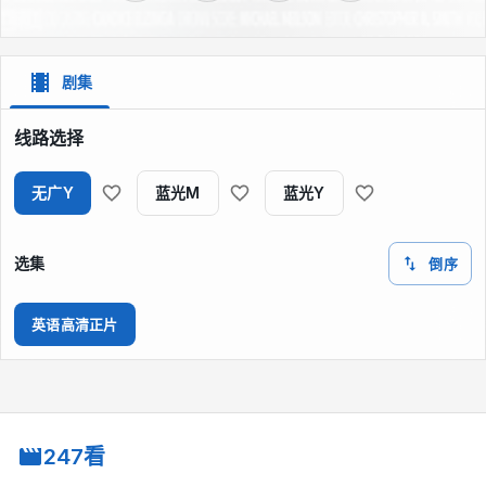
剧集
线路选择
无广Y
蓝光M
蓝光Y
选集
倒序
英语高清正片
247看