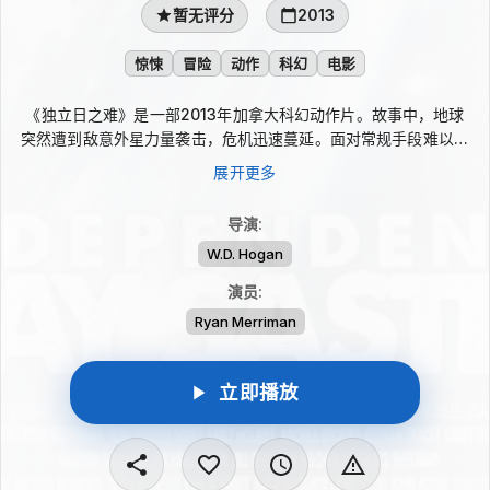
暂无评分
2013
惊悚
冒险
动作
科幻
电影
《独立日之难》是一部2013年加拿大科幻动作片。故事中，地球
突然遭到敌意外星力量袭击，危机迅速蔓延。面对常规手段难以阻
挡的入侵，一名小镇消防员与一位行事不按常规的SETI科学家被迫
展开更多
联手，试图启动唯一可能击败侵略者的关键技术，在混乱中为人类
争取反击机会。
导演
:
W.D. Hogan
演员
:
Ryan Merriman
立即播放