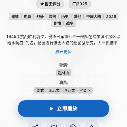
暂无评分
2025
剧情
电影
战争
院线
历史
其他
中国大陆
2025
剧情
战争
1945年抗战胜利前夕，侵华日军第七三一部队在哈尔滨平房区以
“给水防疫”为名，秘密进行惨无人道的细菌战研究，大肆抓捕平民
进行活体实验，妄图以此扭转败局。小贩王永章（姜武 饰）等人
展开更多
被强行抓入“特设监狱”，日军以“配合健康检查与防疫研究即可换
取自由”的虚伪承诺，欺骗他们遭受冻伤实验、毒气实验、活体解
导演
:
剖等极端折磨…… 影片通过平民视角揭露日军反人类暴行，展现绝
赵林山
境下国人不屈的反抗精神，旨在让世人铭记历史，勿忘国耻，捍卫
和平。
演员
:
姜武
王志文
李乃文
+12
立即播放