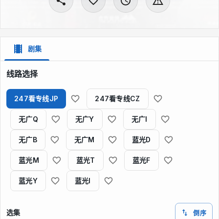
剧集
线路选择
247看专线JP
247看专线CZ
无广Q
无广Y
无广I
无广B
无广M
蓝光D
蓝光M
蓝光T
蓝光F
蓝光Y
蓝光I
选集
倒序