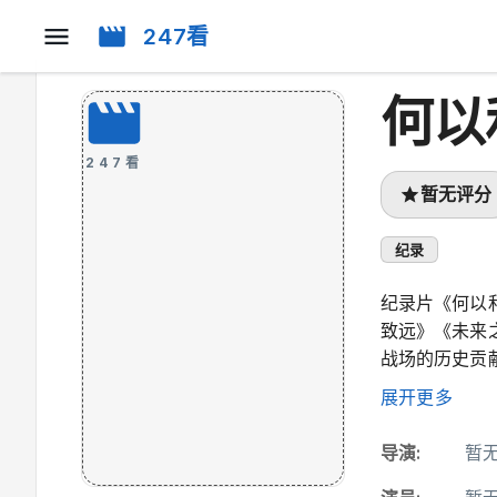
247看
何以
247看
暂无评分
纪录
纪录片《何以
致远》《未来
战场的历史贡
考与实践。
展开更多
导演
:
暂