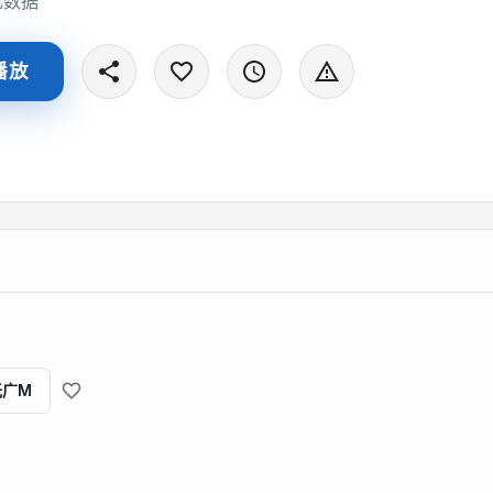
无数据
播放
无广M