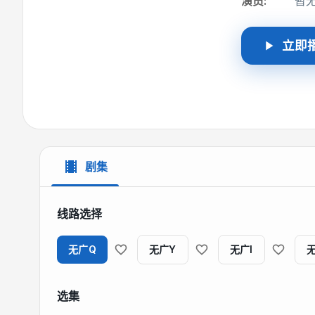
演员
:
暂
立即
剧集
线路选择
无广Q
无广Y
无广I
选集