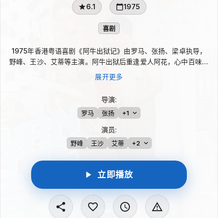
6.1
1975
喜剧
1975年香港粤语喜剧《阿牛出狱记》由罗马、张扬、梁卓执导，
野峰、王沙、艾蒂等主演。阿牛出狱后重逢爱人阿花，心中百味杂
陈。为了谋生，他从澳门回到香港，在艰难日子里好不容易找到工
展开更多
作，却又遭周大叔欺骗，被打得遍体鳞伤送医急救，并被告知命不
久矣。影片以阿牛的乐观性格串联笑料，也映照当年底层生活的辛
导演
:
酸。
罗马
张扬
+1
演员
:
野峰
王沙
艾蒂
+2
立即播放