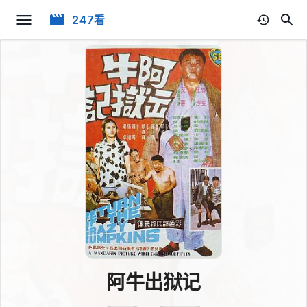
247看
阿牛出狱记